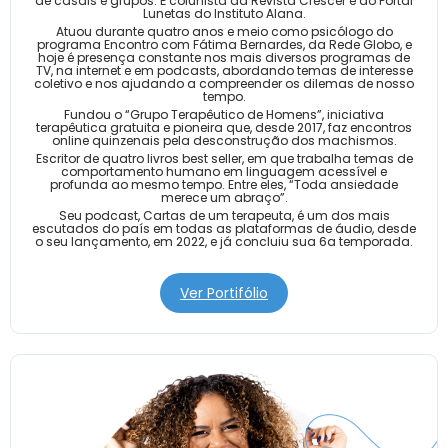
de casais e grupos. É colunista da Revista Crescer e do Portal
Lunetas do Instituto Alana.
Atuou durante quatro anos e meio como psicólogo do
programa Encontro com Fátima Bernardes, da Rede Globo, e
hoje é presença constante nos mais diversos programas de
TV, na internet e em podcasts, abordando temas de interesse
coletivo e nos ajudando a compreender os dilemas de nosso
tempo.
Fundou o “Grupo Terapêutico de Homens”, iniciativa
terapêutica gratuita e pioneira que, desde 2017, faz encontros
online quinzenais pela desconstrução dos machismos.
Escritor de quatro livros best seller, em que trabalha temas de
comportamento humano em linguagem acessível e
profunda ao mesmo tempo. Entre eles, “Toda ansiedade
merece um abraço”.
Seu podcast, Cartas de um terapeuta, é um dos mais
escutados do país em todas as plataformas de áudio, desde
o seu lançamento, em 2022, e já concluiu sua 6a temporada.
Ver Portifólio